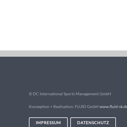
© DC International Sports Management GmbH
Konzeption + Realisation: FLUID GmbH
www.fluid-sk.d
IMPRESSUM
DATENSCHUTZ